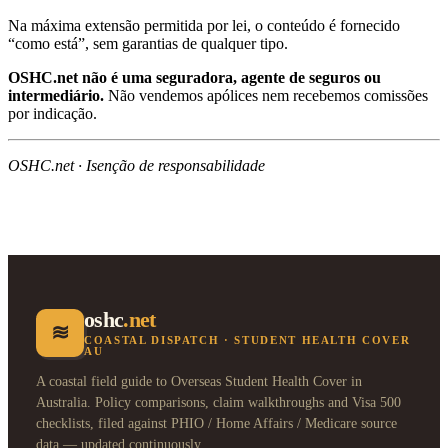
Na máxima extensão permitida por lei, o conteúdo é fornecido
“como está”, sem garantias de qualquer tipo.
OSHC.net não é uma seguradora, agente de seguros ou
intermediário.
Não vendemos apólices nem recebemos comissões
por indicação.
OSHC.net · Isenção de responsabilidade
oshc
.net
≋
COASTAL DISPATCH · STUDENT HEALTH COVER
AU
A coastal field guide to Overseas Student Health Cover in
Australia. Policy comparisons, claim walkthroughs and Visa 500
checklists, filed against PHIO / Home Affairs / Medicare source
data — updated continuously.