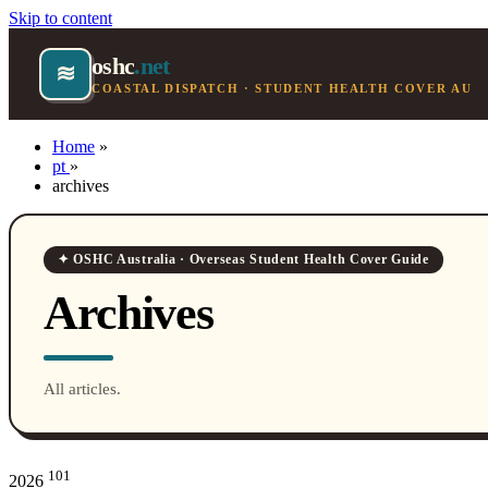
Skip to content
oshc
.net
≋
COASTAL DISPATCH · STUDENT HEALTH COVER AU
Home
»
pt
»
archives
✦ OSHC Australia · Overseas Student Health Cover Guide
Archives
All articles.
101
2026