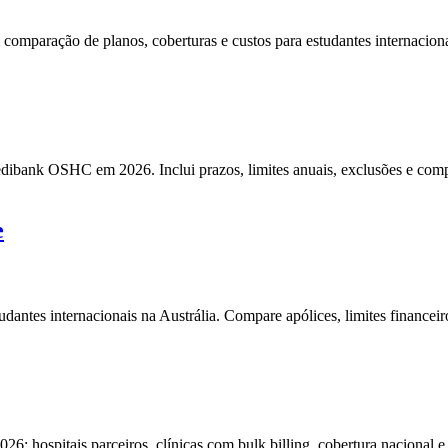
aração de planos, coberturas e custos para estudantes internacionais 
dibank OSHC em 2026. Inclui prazos, limites anuais, exclusões e comp
e
tes internacionais na Austrália. Compare apólices, limites financeiros
: hospitais parceiros, clínicas com bulk billing, cobertura nacional e