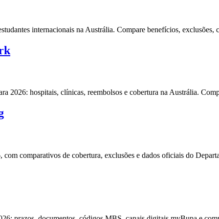
udantes internacionais na Austrália. Compare benefícios, exclusões, cu
rk
a 2026: hospitais, clínicas, reembolsos e cobertura na Austrália. Co
g
com comparativos de cobertura, exclusões e dados oficiais do Departa
26: prazos, documentos, códigos MBS, canais digitais myBupa e compar