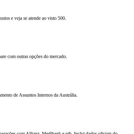
stos e veja se atende ao visto 500.
mpare com outras opções do mercado.
mento de Assuntos Internos da Austrália.
ações com Allianz, Medibank e nib. Inclui dados oficiais do