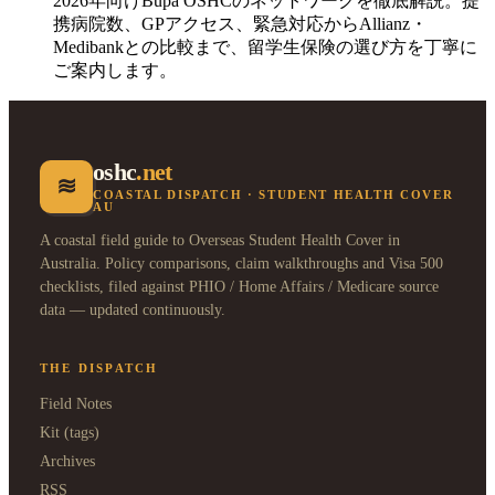
2026年向けBupa OSHCのネットワークを徹底解説。提
携病院数、GPアクセス、緊急対応からAllianz・
Medibankとの比較まで、留学生保険の選び方を丁寧に
ご案内します。
oshc
.net
≋
COASTAL DISPATCH · STUDENT HEALTH COVER
AU
A coastal field guide to Overseas Student Health Cover in
Australia. Policy comparisons, claim walkthroughs and Visa 500
checklists, filed against PHIO / Home Affairs / Medicare source
data — updated continuously.
THE DISPATCH
Field Notes
Kit (tags)
Archives
RSS