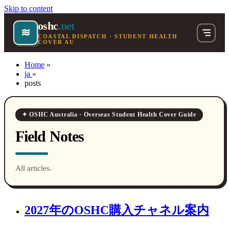
Skip to content
oshc
.net
≋
COASTAL DISPATCH · STUDENT HEALTH
COVER AU
Home
»
ja
»
posts
✦ OSHC Australia · Overseas Student Health Cover Guide
Field Notes
All articles.
2027年のOSHC購入チャネル案内